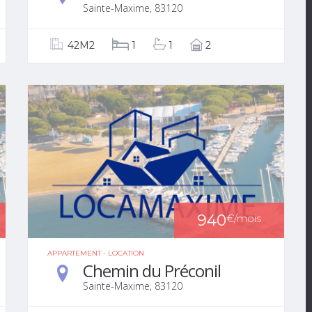
Sainte-Maxime, 83120
42M2
1
1
2
940
€
/mois
APPARTEMENT - LOCATION
Chemin du Préconil
Sainte-Maxime, 83120