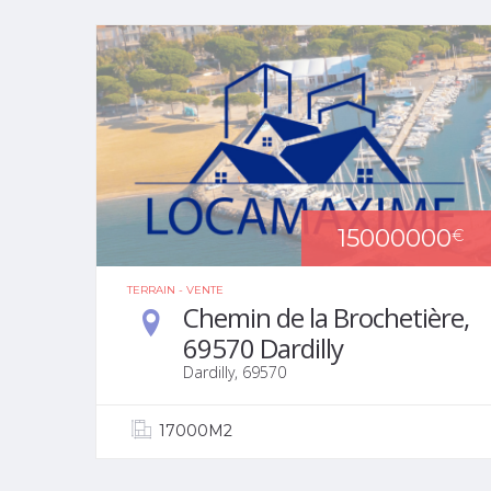
15000000
€
TERRAIN - VENTE
Chemin de la Brochetière,
69570 Dardilly
Dardilly, 69570
17000M2