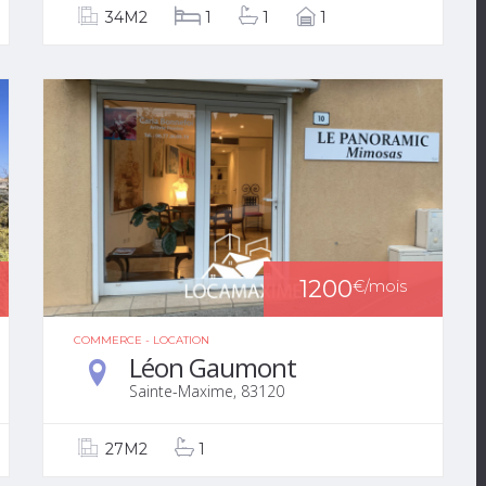
34M2
1
1
1
1200
€
/mois
COMMERCE - LOCATION
Léon Gaumont
Sainte-Maxime, 83120
27M2
1