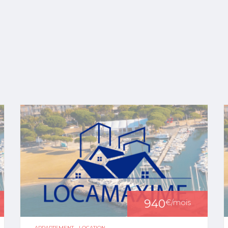
940
€
/mois
APPARTEMENT - LOCATION