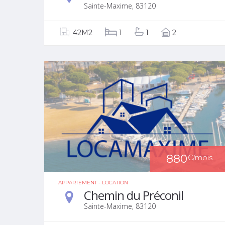
Sainte-Maxime, 83120
42M2
1
1
2
880
€
/mois
APPARTEMENT - LOCATION
Chemin du Préconil
Sainte-Maxime, 83120